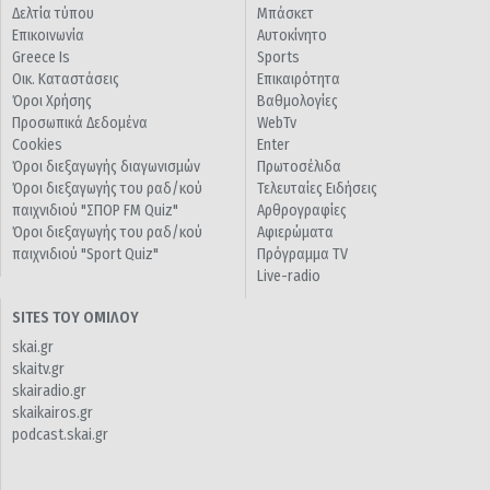
Δελτία τύπου
Μπάσκετ
Επικοινωνία
Αυτοκίνητο
Greece Is
Sports
Οικ. Καταστάσεις
Επικαιρότητα
Όροι Χρήσης
Βαθμολογίες
Προσωπικά Δεδομένα
WebTv
Cookies
Enter
Όροι διεξαγωγής διαγωνισμών
Πρωτοσέλιδα
Όροι διεξαγωγής του ραδ/κού
Τελευταίες Ειδήσεις
παιχνιδιού "ΣΠΟΡ FM Quiz"
Αρθρογραφίες
Όροι διεξαγωγής του ραδ/κού
Αφιερώματα
παιχνιδιού "Sport Quiz"
Πρόγραμμα TV
Live-radio
SITES ΤΟΥ ΟΜΙΛΟΥ
skai.gr
skaitv.gr
skairadio.gr
skaikairos.gr
podcast.skai.gr