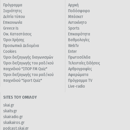
Πρόγραμμα
Αρχική
Συχνότητες
Ποδόσφαιρο
Δελτία τύπου
Μπάσκετ
Επικοινωνία
Αυτοκίνητο
Greece Is
Sports
Οικ. Καταστάσεις
Επικαιρότητα
Όροι Χρήσης
Βαθμολογίες
Προσωπικά Δεδομένα
WebTv
Cookies
Enter
Όροι διεξαγωγής διαγωνισμών
Πρωτοσέλιδα
Όροι διεξαγωγής του ραδ/κού
Τελευταίες Ειδήσεις
παιχνιδιού "ΣΠΟΡ FM Quiz"
Αρθρογραφίες
Όροι διεξαγωγής του ραδ/κού
Αφιερώματα
παιχνιδιού "Sport Quiz"
Πρόγραμμα TV
Live-radio
SITES ΤΟΥ ΟΜΙΛΟΥ
skai.gr
skaitv.gr
skairadio.gr
skaikairos.gr
podcast.skai.gr