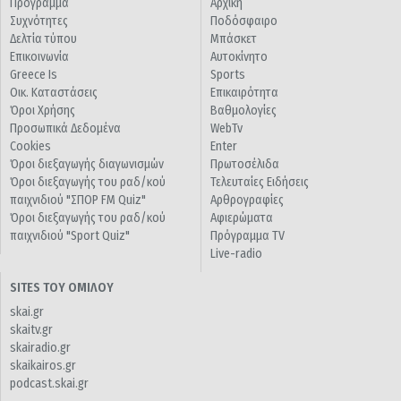
Πρόγραμμα
Αρχική
Συχνότητες
Ποδόσφαιρο
Δελτία τύπου
Μπάσκετ
Επικοινωνία
Αυτοκίνητο
Greece Is
Sports
Οικ. Καταστάσεις
Επικαιρότητα
Όροι Χρήσης
Βαθμολογίες
Προσωπικά Δεδομένα
WebTv
Cookies
Enter
Όροι διεξαγωγής διαγωνισμών
Πρωτοσέλιδα
Όροι διεξαγωγής του ραδ/κού
Τελευταίες Ειδήσεις
παιχνιδιού "ΣΠΟΡ FM Quiz"
Αρθρογραφίες
Όροι διεξαγωγής του ραδ/κού
Αφιερώματα
παιχνιδιού "Sport Quiz"
Πρόγραμμα TV
Live-radio
SITES ΤΟΥ ΟΜΙΛΟΥ
skai.gr
skaitv.gr
skairadio.gr
skaikairos.gr
podcast.skai.gr