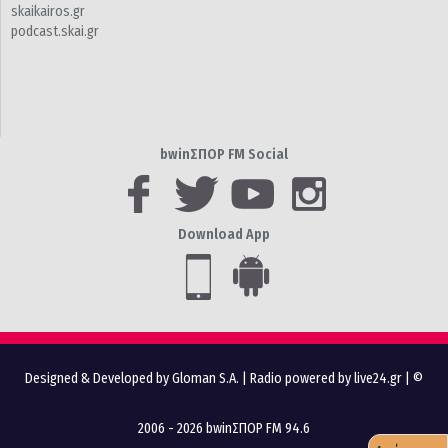
skaikairos.gr
podcast.skai.gr
bwinΣΠΟΡ FM Social
Download App
Designed & Developed by Gloman S.A.
|
Radio powered by live24.gr
| ©
2006 - 2026 bwinΣΠΟΡ FM 94.6