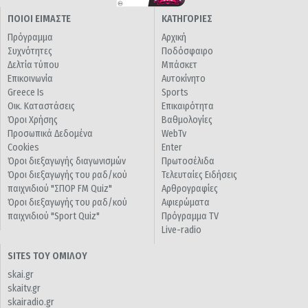
ΠΟΙΟΙ ΕΙΜΑΣΤΕ
ΚΑΤΗΓΟΡΙΕΣ
Πρόγραμμα
Αρχική
Συχνότητες
Ποδόσφαιρο
Δελτία τύπου
Μπάσκετ
Επικοινωνία
Αυτοκίνητο
Greece Is
Sports
Οικ. Καταστάσεις
Επικαιρότητα
Όροι Χρήσης
Βαθμολογίες
Προσωπικά Δεδομένα
WebTv
Cookies
Enter
Όροι διεξαγωγής διαγωνισμών
Πρωτοσέλιδα
Όροι διεξαγωγής του ραδ/κού
Τελευταίες Ειδήσεις
παιχνιδιού "ΣΠΟΡ FM Quiz"
Αρθρογραφίες
Όροι διεξαγωγής του ραδ/κού
Αφιερώματα
παιχνιδιού "Sport Quiz"
Πρόγραμμα TV
Live-radio
SITES ΤΟΥ ΟΜΙΛΟΥ
skai.gr
skaitv.gr
skairadio.gr