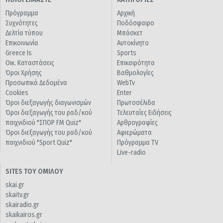
Πρόγραμμα
Αρχική
Συχνότητες
Ποδόσφαιρο
Δελτία τύπου
Μπάσκετ
Επικοινωνία
Αυτοκίνητο
Greece Is
Sports
Οικ. Καταστάσεις
Επικαιρότητα
Όροι Χρήσης
Βαθμολογίες
Προσωπικά Δεδομένα
WebTv
Cookies
Enter
Όροι διεξαγωγής διαγωνισμών
Πρωτοσέλιδα
Όροι διεξαγωγής του ραδ/κού
Τελευταίες Ειδήσεις
παιχνιδιού "ΣΠΟΡ FM Quiz"
Αρθρογραφίες
Όροι διεξαγωγής του ραδ/κού
Αφιερώματα
παιχνιδιού "Sport Quiz"
Πρόγραμμα TV
Live-radio
SITES ΤΟΥ ΟΜΙΛΟΥ
skai.gr
skaitv.gr
skairadio.gr
skaikairos.gr