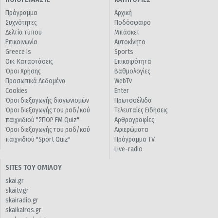
Πρόγραμμα
Αρχική
Συχνότητες
Ποδόσφαιρο
Δελτία τύπου
Μπάσκετ
Επικοινωνία
Αυτοκίνητο
Greece Is
Sports
Οικ. Καταστάσεις
Επικαιρότητα
Όροι Χρήσης
Βαθμολογίες
Προσωπικά Δεδομένα
WebTv
Cookies
Enter
Όροι διεξαγωγής διαγωνισμών
Πρωτοσέλιδα
Όροι διεξαγωγής του ραδ/κού
Τελευταίες Ειδήσεις
παιχνιδιού "ΣΠΟΡ FM Quiz"
Αρθρογραφίες
Όροι διεξαγωγής του ραδ/κού
Αφιερώματα
παιχνιδιού "Sport Quiz"
Πρόγραμμα TV
Live-radio
SITES ΤΟΥ ΟΜΙΛΟΥ
skai.gr
skaitv.gr
skairadio.gr
skaikairos.gr