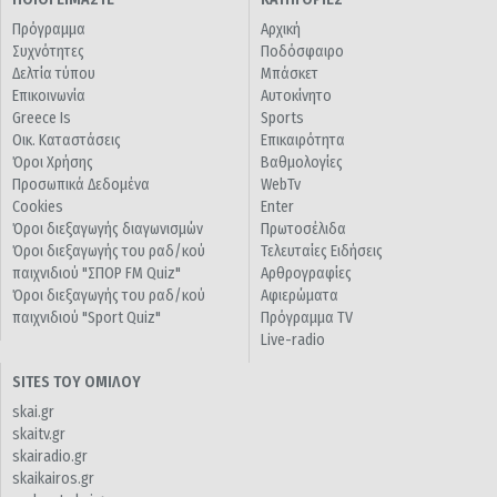
Πρόγραμμα
Αρχική
Συχνότητες
Ποδόσφαιρο
Δελτία τύπου
Μπάσκετ
Επικοινωνία
Αυτοκίνητο
Greece Is
Sports
Οικ. Καταστάσεις
Επικαιρότητα
Όροι Χρήσης
Βαθμολογίες
Προσωπικά Δεδομένα
WebTv
Cookies
Enter
Όροι διεξαγωγής διαγωνισμών
Πρωτοσέλιδα
Όροι διεξαγωγής του ραδ/κού
Τελευταίες Ειδήσεις
παιχνιδιού "ΣΠΟΡ FM Quiz"
Αρθρογραφίες
Όροι διεξαγωγής του ραδ/κού
Αφιερώματα
παιχνιδιού "Sport Quiz"
Πρόγραμμα TV
Live-radio
SITES ΤΟΥ ΟΜΙΛΟΥ
skai.gr
skaitv.gr
skairadio.gr
skaikairos.gr