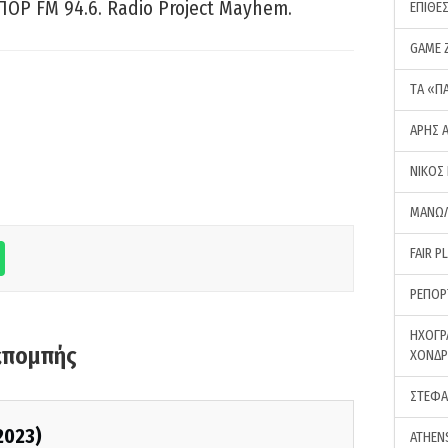
ΠΟΡ FM 94.6. Radio Project Mayhem.
ΕΠΙΘΕ
GAME 
ΤA «Π
ΑΡΗΣ 
ΝΙΚΟΣ
ΜΑΝΩΛ
FAIR P
ΡΕΠΟΡ
ΗΧΟΓΡ
κπομπής
ΧΟΝΔ
ΣΤΕΦΑ
2023)
ATHEN