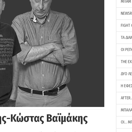
ΜΠΑΜ 
NEWS
FIGHT
ΤΑ ΔΙΑ
ΟΙ ΡΕ
THE E
ΔΥΟ Λ
Η ΕΦΕ
AFTER
ΜΠΑΛΑ
ης-Κώστας Βαϊμάκης
ΟΙ… Μ