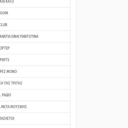
ΚΑΙ ΚΑΤΩ
ROOM
 CLUB
ΜΑΝΤΙΑ ΕΙΝΑΙ ΠΑΝΤΟΤΙΝΑ
ΠΟΡΤΕΡ
XPERTS
ΕΡΕΣ ΜΟΝΟ
ΣΗ ΤΗΣ ΤΡΙΤΗΣ
… ΡΑΔΙΟ
 ΜΕΤΑ ΜΟΥΣΙΚΗΣ
ΠΑΣΧΕΤΟΙ