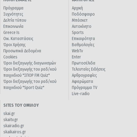
Πρόγραμμα
Αρχική
Συχνότητες
Ποδόσφαιρο
Δελτία τύπου
Μπάσκετ
Επικοινωνία
Αυτοκίνητο
Greece Is
Sports
Οικ. Καταστάσεις
Επικαιρότητα
Όροι Χρήσης
Βαθμολογίες
Προσωπικά Δεδομένα
WebTv
Cookies
Enter
Όροι διεξαγωγής διαγωνισμών
Πρωτοσέλιδα
Όροι διεξαγωγής του ραδ/κού
Τελευταίες Ειδήσεις
παιχνιδιού "ΣΠΟΡ FM Quiz"
Αρθρογραφίες
Όροι διεξαγωγής του ραδ/κού
Αφιερώματα
παιχνιδιού "Sport Quiz"
Πρόγραμμα TV
Live-radio
SITES ΤΟΥ ΟΜΙΛΟΥ
skai.gr
skaitv.gr
skairadio.gr
skaikairos.gr