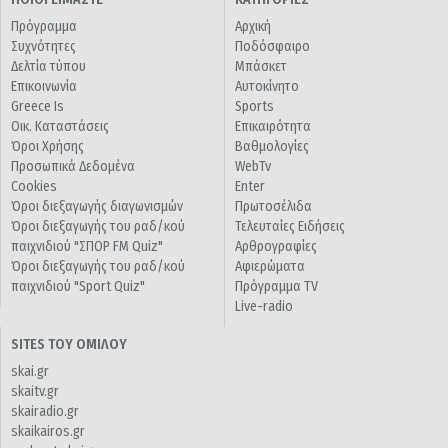
Πρόγραμμα
Αρχική
Συχνότητες
Ποδόσφαιρο
Δελτία τύπου
Μπάσκετ
Επικοινωνία
Αυτοκίνητο
Greece Is
Sports
Οικ. Καταστάσεις
Επικαιρότητα
Όροι Χρήσης
Βαθμολογίες
Προσωπικά Δεδομένα
WebTv
Cookies
Enter
Όροι διεξαγωγής διαγωνισμών
Πρωτοσέλιδα
Όροι διεξαγωγής του ραδ/κού
Τελευταίες Ειδήσεις
παιχνιδιού "ΣΠΟΡ FM Quiz"
Αρθρογραφίες
Όροι διεξαγωγής του ραδ/κού
Αφιερώματα
παιχνιδιού "Sport Quiz"
Πρόγραμμα TV
Live-radio
SITES ΤΟΥ ΟΜΙΛΟΥ
skai.gr
skaitv.gr
skairadio.gr
skaikairos.gr