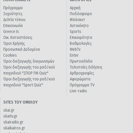
Πρόγραμμα
Αρχική
Συχνότητες
Ποδόσφαιρο
Δελτία τύπου
Μπάσκετ
Επικοινωνία
Αυτοκίνητο
Greece Is
Sports
Οικ. Καταστάσεις
Επικαιρότητα
Όροι Χρήσης
Βαθμολογίες
Προσωπικά Δεδομένα
WebTv
Cookies
Enter
Όροι διεξαγωγής διαγωνισμών
Πρωτοσέλιδα
Όροι διεξαγωγής του ραδ/κού
Τελευταίες Ειδήσεις
παιχνιδιού "ΣΠΟΡ FM Quiz"
Αρθρογραφίες
Όροι διεξαγωγής του ραδ/κού
Αφιερώματα
παιχνιδιού "Sport Quiz"
Πρόγραμμα TV
Live-radio
SITES ΤΟΥ ΟΜΙΛΟΥ
skai.gr
skaitv.gr
skairadio.gr
skaikairos.gr