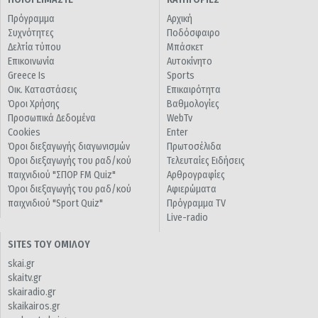
Πρόγραμμα
Αρχική
Συχνότητες
Ποδόσφαιρο
Δελτία τύπου
Μπάσκετ
Επικοινωνία
Αυτοκίνητο
Greece Is
Sports
Οικ. Καταστάσεις
Επικαιρότητα
Όροι Χρήσης
Βαθμολογίες
Προσωπικά Δεδομένα
WebTv
Cookies
Enter
Όροι διεξαγωγής διαγωνισμών
Πρωτοσέλιδα
Όροι διεξαγωγής του ραδ/κού
Τελευταίες Ειδήσεις
παιχνιδιού "ΣΠΟΡ FM Quiz"
Αρθρογραφίες
Όροι διεξαγωγής του ραδ/κού
Αφιερώματα
παιχνιδιού "Sport Quiz"
Πρόγραμμα TV
Live-radio
SITES ΤΟΥ ΟΜΙΛΟΥ
skai.gr
skaitv.gr
skairadio.gr
skaikairos.gr