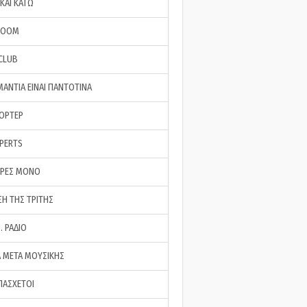
ΚΑΙ ΚΑΤΩ
ROOM
 CLUB
ΜΑΝΤΙΑ ΕΙΝΑΙ ΠΑΝΤΟΤΙΝΑ
ΠΟΡΤΕΡ
XPERTS
ΕΡΕΣ ΜΟΝΟ
ΣΗ ΤΗΣ ΤΡΙΤΗΣ
… ΡΑΔΙΟ
 ΜΕΤΑ ΜΟΥΣΙΚΗΣ
ΠΑΣΧΕΤΟΙ