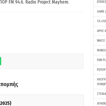
ΠΟΡ FM 94.6. Radio Project Mayhem.
ΕΠΙΘΕ
GAME 
ΤA «Π
ΑΡΗΣ 
ΝΙΚΟΣ
ΜΑΝΩΛ
FAIR P
ΡΕΠΟΡ
ΗΧΟΓΡ
κπομπής
ΧΟΝΔ
ΣΤΕΦΑ
/2025)
ATHEN