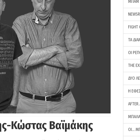
ΜΠΑΜ 
NEWS
FIGHT
ΤΑ ΔΙΑ
ΟΙ ΡΕ
THE E
ΔΥΟ Λ
Η ΕΦΕ
AFTER
ΜΠΑΛΑ
ης-Κώστας Βαϊμάκης
ΟΙ… Μ