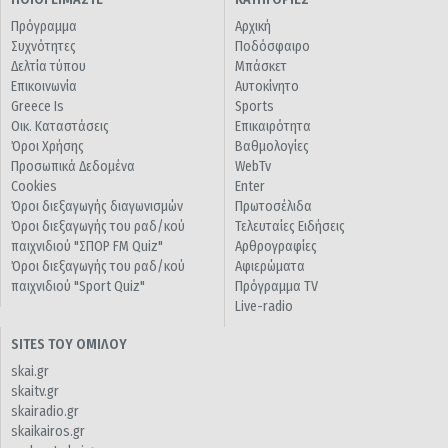
Πρόγραμμα
Αρχική
Συχνότητες
Ποδόσφαιρο
Δελτία τύπου
Μπάσκετ
Επικοινωνία
Αυτοκίνητο
Greece Is
Sports
Οικ. Καταστάσεις
Επικαιρότητα
Όροι Χρήσης
Βαθμολογίες
Προσωπικά Δεδομένα
WebTv
Cookies
Enter
Όροι διεξαγωγής διαγωνισμών
Πρωτοσέλιδα
Όροι διεξαγωγής του ραδ/κού
Τελευταίες Ειδήσεις
παιχνιδιού "ΣΠΟΡ FM Quiz"
Αρθρογραφίες
Όροι διεξαγωγής του ραδ/κού
Αφιερώματα
παιχνιδιού "Sport Quiz"
Πρόγραμμα TV
Live-radio
SITES ΤΟΥ ΟΜΙΛΟΥ
skai.gr
skaitv.gr
skairadio.gr
skaikairos.gr