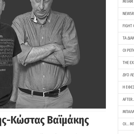
ΜΠΑΜ 
NEWS
FIGHT
ΤΑ ΔΙΑ
ΟΙ ΡΕ
THE E
ΔΥΟ Λ
Η ΕΦΕ
AFTER
ΜΠΑΛΑ
ης-Κώστας Βαϊμάκης
ΟΙ… Μ