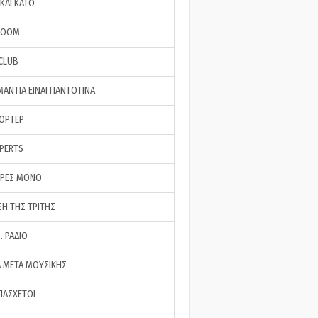
ΚΑΙ ΚΑΤΩ
ROOM
 CLUB
ΜΑΝΤΙΑ ΕΙΝΑΙ ΠΑΝΤΟΤΙΝΑ
ΠΟΡΤΕΡ
XPERTS
ΕΡΕΣ ΜΟΝΟ
ΣΗ ΤΗΣ ΤΡΙΤΗΣ
… ΡΑΔΙΟ
 ΜΕΤΑ ΜΟΥΣΙΚΗΣ
ΠΑΣΧΕΤΟΙ