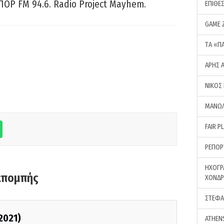
ΠΟΡ FM 94.6. Radio Project Mayhem.
ΕΠΙΘΕ
GAME 
ΤA «Π
ΑΡΗΣ 
ΝΙΚΟΣ
ΜΑΝΩΛ
FAIR P
ΡΕΠΟΡ
ΗΧΟΓΡ
κπομπής
ΧΟΝΔ
ΣΤΕΦΑ
2021)
ATHEN