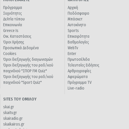
Πρόγραμμα
Αρχική
Συχνότητες
Ποδόσφαιρο
Δελτία τύπου
Μπάσκετ
Επικοινωνία
Αυτοκίνητο
Greece Is
Sports
Οικ. Καταστάσεις
Επικαιρότητα
Όροι Χρήσης
Βαθμολογίες
Προσωπικά Δεδομένα
WebTv
Cookies
Enter
Όροι διεξαγωγής διαγωνισμών
Πρωτοσέλιδα
Όροι διεξαγωγής του ραδ/κού
Τελευταίες Ειδήσεις
παιχνιδιού "ΣΠΟΡ FM Quiz"
Αρθρογραφίες
Όροι διεξαγωγής του ραδ/κού
Αφιερώματα
παιχνιδιού "Sport Quiz"
Πρόγραμμα TV
Live-radio
SITES ΤΟΥ ΟΜΙΛΟΥ
skai.gr
skaitv.gr
skairadio.gr
skaikairos.gr