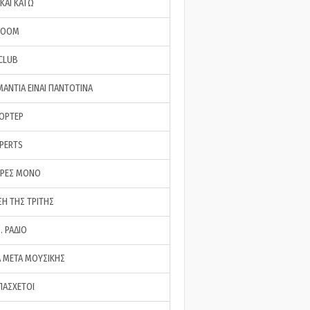
ΚΑΙ ΚΑΤΩ
ROOM
 CLUB
ΜΑΝΤΙΑ ΕΙΝΑΙ ΠΑΝΤΟΤΙΝΑ
ΠΟΡΤΕΡ
XPERTS
ΕΡΕΣ ΜΟΝΟ
ΣΗ ΤΗΣ ΤΡΙΤΗΣ
… ΡΑΔΙΟ
 ΜΕΤΑ ΜΟΥΣΙΚΗΣ
ΠΑΣΧΕΤΟΙ