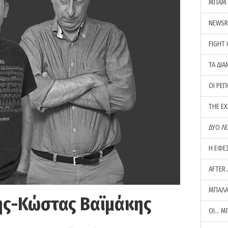
ΜΠΑΜ 
NEWS
FIGHT
ΤΑ ΔΙΑ
ΟΙ ΡΕ
THE E
ΔΥΟ Λ
Η ΕΦΕ
AFTER
ΜΠΑΛΑ
ης-Κώστας Βαϊμάκης
ΟΙ… Μ