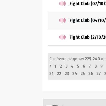
Fight Club (07/10
Fight Club (04/10
Fight Club (2/10/
Εμφάνιση ειδήσεων
225-240
απ
‹
1
2
3
4
5
6
7
8
9
21
22
23
24
25
26
27