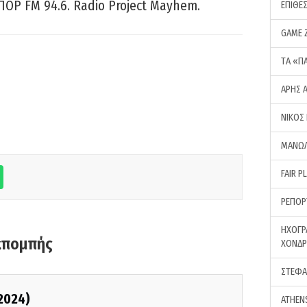
ΠΟΡ FM 94.6. Radio Project Mayhem.
ΕΠΙΘΕ
GAME 
ΤA «Π
ΑΡΗΣ 
ΝΙΚΟΣ
ΜΑΝΩΛ
FAIR P
ΡΕΠΟΡ
ΗΧΟΓΡ
κπομπής
ΧΟΝΔ
ΣΤΕΦΑ
/2024)
ATHEN