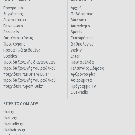
Πρόγραμμα
Αρχική
Συχνότητες
Ποδόσφαιρο
Δελτία τύπου
Μπάσκετ
Επικοινωνία
Αυτοκίνητο
Greece Is
Sports
Οικ. Καταστάσεις
Επικαιρότητα
Όροι Χρήσης
Βαθμολογίες
Προσωπικά Δεδομένα
WebTv
Cookies
Enter
Όροι διεξαγωγής διαγωνισμών
Πρωτοσέλιδα
Όροι διεξαγωγής του ραδ/κού
Τελευταίες Ειδήσεις
παιχνιδιού "ΣΠΟΡ FM Quiz"
Αρθρογραφίες
Όροι διεξαγωγής του ραδ/κού
Αφιερώματα
παιχνιδιού "Sport Quiz"
Πρόγραμμα TV
Live-radio
SITES ΤΟΥ ΟΜΙΛΟΥ
skai.gr
skaitv.gr
skairadio.gr
skaikairos.gr