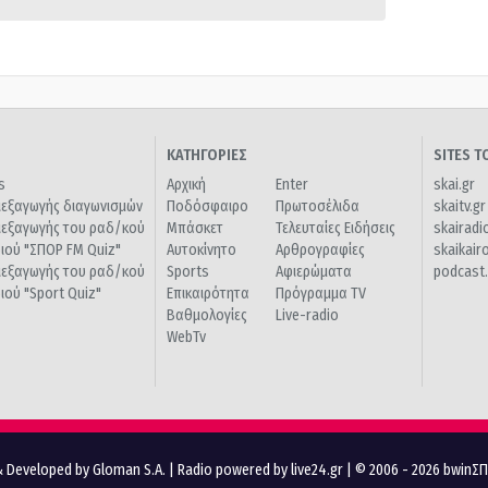
ΚΑΤΗΓΟΡΙΕΣ
SITES 
s
Αρχική
Enter
skai.gr
ιεξαγωγής διαγωνισμών
Ποδόσφαιρο
Πρωτοσέλιδα
skaitv.gr
ιεξαγωγής του ραδ/κού
Μπάσκετ
Τελευταίες Ειδήσεις
skairadi
διού "ΣΠΟΡ FM Quiz"
Αυτοκίνητο
Αρθρογραφίες
skaikair
ιεξαγωγής του ραδ/κού
Sports
Αφιερώματα
podcast.
διού "Sport Quiz"
Επικαιρότητα
Πρόγραμμα TV
Βαθμολογίες
Live-radio
WebTv
 Developed by Gloman S.A.
|
Radio powered by live24.gr
| © 2006 - 2026 bwinΣ