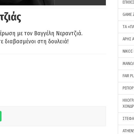
ΕΠΙΘΕ
τζιάς
GAME 
ΤA «Π
έρωση με τον Βαγγέλη Νεραντζιά.
ΑΡΗΣ 
τε διαβασμένοι στη δουλειά!
ΝΙΚΟΣ
ΜΑΝΩΛ
FAIR P
ΡΕΠΟΡ
ΗΧΟΓΡ
ΧΟΝΔ
ΣΤΕΦΑ
ATHEN