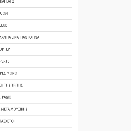
ΚΑΙ ΚΑΤΩ
ROOM
 CLUB
ΜΑΝΤΙΑ ΕΙΝΑΙ ΠΑΝΤΟΤΙΝΑ
ΠΟΡΤΕΡ
XPERTS
ΕΡΕΣ ΜΟΝΟ
ΣΗ ΤΗΣ ΤΡΙΤΗΣ
… ΡΑΔΙΟ
 ΜΕΤΑ ΜΟΥΣΙΚΗΣ
ΠΑΣΧΕΤΟΙ