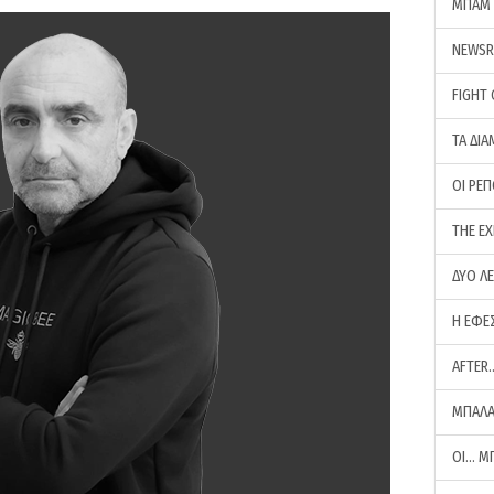
ΜΠΑΜ 
NEWS
FIGHT
ΤΑ ΔΙΑ
ΟΙ ΡΕ
THE E
ΔΥΟ Λ
Η ΕΦΕ
AFTER
ΜΠΑΛΑ
ΟΙ… Μ