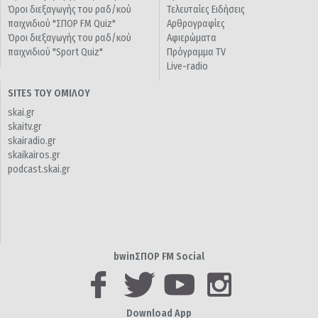
Όροι διεξαγωγής του ραδ/κού
Τελευταίες Ειδήσεις
παιχνιδιού "ΣΠΟΡ FM Quiz"
Αρθρογραφίες
Όροι διεξαγωγής του ραδ/κού
Αφιερώματα
παιχνιδιού "Sport Quiz"
Πρόγραμμα TV
Live-radio
SITES ΤΟΥ ΟΜΙΛΟΥ
skai.gr
skaitv.gr
skairadio.gr
skaikairos.gr
podcast.skai.gr
bwinΣΠΟΡ FM Social
Download App