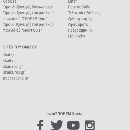
Cookies
Enter
Όροι διεξαγωγής διαγωνισμών
Πρωτοσέλιδα
Όροι διεξαγωγής του ραδ/κού
Τελευταίες Ειδήσεις
παιχνιδιού "ΣΠΟΡ FM Quiz"
Αρθρογραφίες
Όροι διεξαγωγής του ραδ/κού
Αφιερώματα
παιχνιδιού "Sport Quiz"
Πρόγραμμα TV
Live-radio
SITES ΤΟΥ ΟΜΙΛΟΥ
skai.gr
skaitv.gr
skairadio.gr
skaikairos.gr
podcast.skai.gr
bwinΣΠΟΡ FM Social