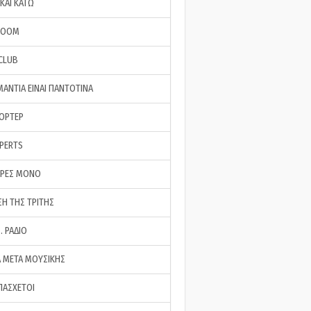
ΚΑΙ ΚΑΤΩ
ROOM
 CLUB
ΜΑΝΤΙΑ ΕΙΝΑΙ ΠΑΝΤΟΤΙΝΑ
ΠΟΡΤΕΡ
XPERTS
ΕΡΕΣ ΜΟΝΟ
ΣΗ ΤΗΣ ΤΡΙΤΗΣ
… ΡΑΔΙΟ
 ΜΕΤΑ ΜΟΥΣΙΚΗΣ
ΠΑΣΧΕΤΟΙ