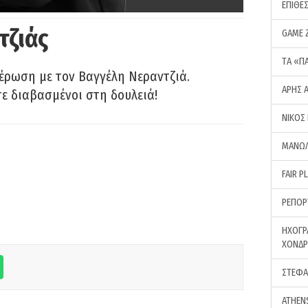
ΕΠΙΘΕ
τζιάς
GAME 
ΤA «Π
έρωση με τον Βαγγέλη Νεραντζιά.
ΑΡΗΣ 
τε διαβασμένοι στη δουλειά!
ΝΙΚΟΣ
ΜΑΝΩΛ
FAIR P
ΡΕΠΟΡ
ΗΧΟΓΡ
ΧΟΝΔ
ΣΤΕΦΑ
ATHEN