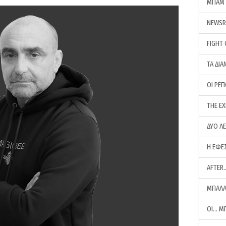
ΜΠΑΜ 
NEWS
FIGHT
ΤΑ ΔΙΑ
ΟΙ ΡΕ
THE E
ΔΥΟ Λ
Η ΕΦΕ
AFTER
ΜΠΑΛΑ
ΟΙ… Μ