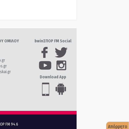
ΤΟΥ ΟΜΙΛΟΥ
bwinΣΠΟΡ FM Social
o.gr
os.gr
skai.gr
Download App
ΠΟΡ FM 94.6
Απόρρητο