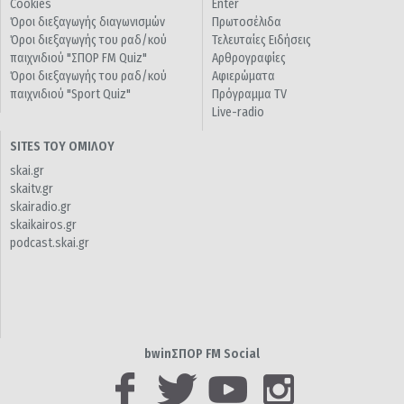
Cookies
Enter
Όροι διεξαγωγής διαγωνισμών
Πρωτοσέλιδα
Όροι διεξαγωγής του ραδ/κού
Τελευταίες Ειδήσεις
παιχνιδιού "ΣΠΟΡ FM Quiz"
Αρθρογραφίες
Όροι διεξαγωγής του ραδ/κού
Αφιερώματα
παιχνιδιού "Sport Quiz"
Πρόγραμμα TV
Live-radio
SITES ΤΟΥ ΟΜΙΛΟΥ
skai.gr
skaitv.gr
skairadio.gr
skaikairos.gr
podcast.skai.gr
bwinΣΠΟΡ FM Social