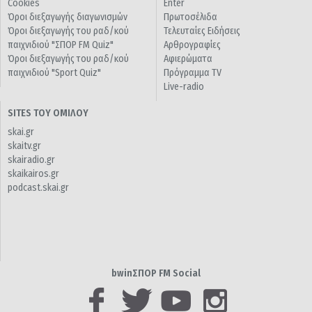
Cookies
Enter
Όροι διεξαγωγής διαγωνισμών
Πρωτοσέλιδα
Όροι διεξαγωγής του ραδ/κού
Τελευταίες Ειδήσεις
παιχνιδιού "ΣΠΟΡ FM Quiz"
Αρθρογραφίες
Όροι διεξαγωγής του ραδ/κού
Αφιερώματα
παιχνιδιού "Sport Quiz"
Πρόγραμμα TV
Live-radio
SITES ΤΟΥ ΟΜΙΛΟΥ
skai.gr
skaitv.gr
skairadio.gr
skaikairos.gr
podcast.skai.gr
bwinΣΠΟΡ FM Social