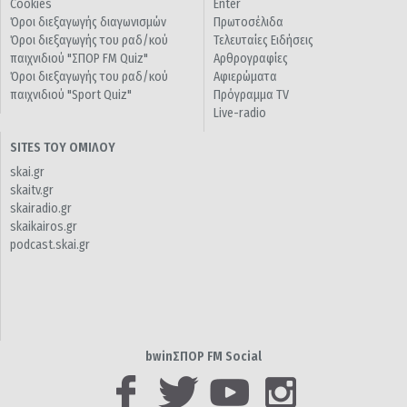
Cookies
Enter
Όροι διεξαγωγής διαγωνισμών
Πρωτοσέλιδα
Όροι διεξαγωγής του ραδ/κού
Τελευταίες Ειδήσεις
παιχνιδιού "ΣΠΟΡ FM Quiz"
Αρθρογραφίες
Όροι διεξαγωγής του ραδ/κού
Αφιερώματα
παιχνιδιού "Sport Quiz"
Πρόγραμμα TV
Live-radio
SITES ΤΟΥ ΟΜΙΛΟΥ
skai.gr
skaitv.gr
skairadio.gr
skaikairos.gr
podcast.skai.gr
bwinΣΠΟΡ FM Social