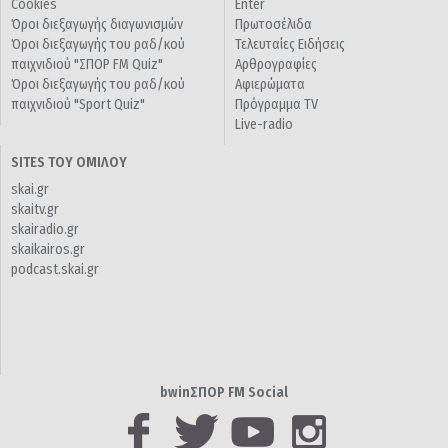
Cookies
Enter
Όροι διεξαγωγής διαγωνισμών
Πρωτοσέλιδα
Όροι διεξαγωγής του ραδ/κού
Τελευταίες Ειδήσεις
παιχνιδιού "ΣΠΟΡ FM Quiz"
Αρθρογραφίες
Όροι διεξαγωγής του ραδ/κού
Αφιερώματα
παιχνιδιού "Sport Quiz"
Πρόγραμμα TV
Live-radio
SITES ΤΟΥ ΟΜΙΛΟΥ
skai.gr
skaitv.gr
skairadio.gr
skaikairos.gr
podcast.skai.gr
bwinΣΠΟΡ FM Social