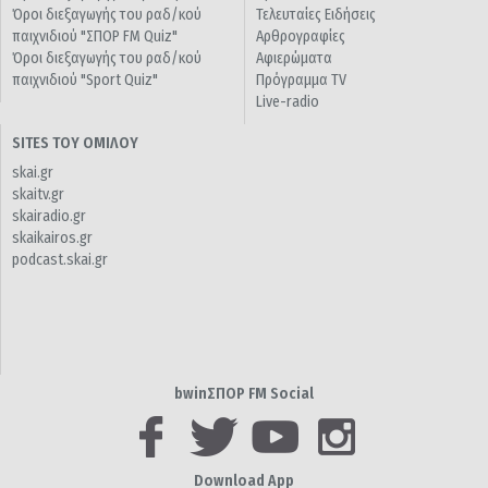
Όροι διεξαγωγής του ραδ/κού
Τελευταίες Ειδήσεις
παιχνιδιού "ΣΠΟΡ FM Quiz"
Αρθρογραφίες
Όροι διεξαγωγής του ραδ/κού
Αφιερώματα
παιχνιδιού "Sport Quiz"
Πρόγραμμα TV
Live-radio
SITES ΤΟΥ ΟΜΙΛΟΥ
skai.gr
skaitv.gr
skairadio.gr
skaikairos.gr
podcast.skai.gr
bwinΣΠΟΡ FM Social
Download App