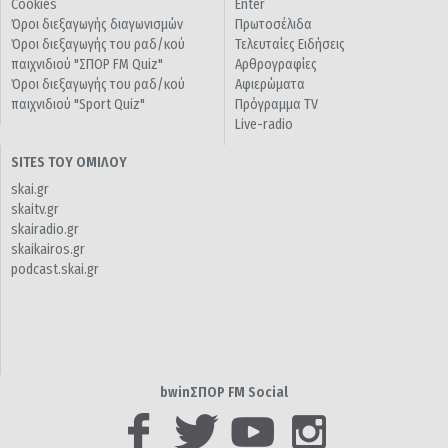
Cookies
Enter
Όροι διεξαγωγής διαγωνισμών
Πρωτοσέλιδα
Όροι διεξαγωγής του ραδ/κού
Τελευταίες Ειδήσεις
παιχνιδιού "ΣΠΟΡ FM Quiz"
Αρθρογραφίες
Όροι διεξαγωγής του ραδ/κού
Αφιερώματα
παιχνιδιού "Sport Quiz"
Πρόγραμμα TV
Live-radio
SITES ΤΟΥ ΟΜΙΛΟΥ
skai.gr
skaitv.gr
skairadio.gr
skaikairos.gr
podcast.skai.gr
bwinΣΠΟΡ FM Social