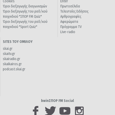
Cookies
Enter
Όροι διεξαγωγής διαγωνισμών
Πρωτοσέλιδα
Όροι διεξαγωγής του ραδ/κού
Τελευταίες Ειδήσεις
παιχνιδιού "ΣΠΟΡ FM Quiz"
Αρθρογραφίες
Όροι διεξαγωγής του ραδ/κού
Αφιερώματα
παιχνιδιού "Sport Quiz"
Πρόγραμμα TV
Live-radio
SITES ΤΟΥ ΟΜΙΛΟΥ
skai.gr
skaitv.gr
skairadio.gr
skaikairos.gr
podcast.skai.gr
bwinΣΠΟΡ FM Social