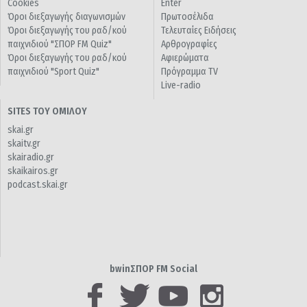
Cookies
Enter
Όροι διεξαγωγής διαγωνισμών
Πρωτοσέλιδα
Όροι διεξαγωγής του ραδ/κού
Τελευταίες Ειδήσεις
παιχνιδιού "ΣΠΟΡ FM Quiz"
Αρθρογραφίες
Όροι διεξαγωγής του ραδ/κού
Αφιερώματα
παιχνιδιού "Sport Quiz"
Πρόγραμμα TV
Live-radio
SITES ΤΟΥ ΟΜΙΛΟΥ
skai.gr
skaitv.gr
skairadio.gr
skaikairos.gr
podcast.skai.gr
bwinΣΠΟΡ FM Social