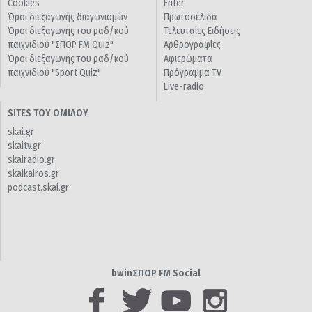
Cookies
Enter
Όροι διεξαγωγής διαγωνισμών
Πρωτοσέλιδα
Όροι διεξαγωγής του ραδ/κού
Τελευταίες Ειδήσεις
παιχνιδιού "ΣΠΟΡ FM Quiz"
Αρθρογραφίες
Όροι διεξαγωγής του ραδ/κού
Αφιερώματα
παιχνιδιού "Sport Quiz"
Πρόγραμμα TV
Live-radio
SITES ΤΟΥ ΟΜΙΛΟΥ
skai.gr
skaitv.gr
skairadio.gr
skaikairos.gr
podcast.skai.gr
bwinΣΠΟΡ FM Social