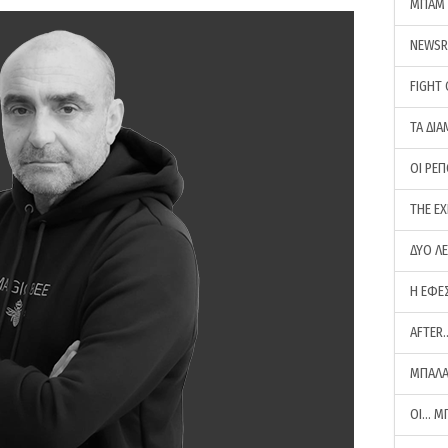
ΜΠΑΜ 
NEWS
FIGHT
ΤΑ ΔΙΑ
ΟΙ ΡΕ
THE E
ΔΥΟ Λ
Η ΕΦΕ
AFTER
ΜΠΑΛΑ
ΟΙ… Μ