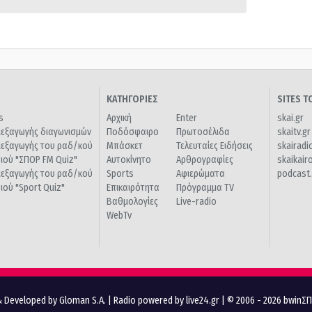
ΚΑΤΗΓΟΡΙΕΣ
SITES 
s
Αρχική
Enter
skai.gr
ιεξαγωγής διαγωνισμών
Ποδόσφαιρο
Πρωτοσέλιδα
skaitv.gr
ιεξαγωγής του ραδ/κού
Μπάσκετ
Τελευταίες Ειδήσεις
skairadi
διού "ΣΠΟΡ FM Quiz"
Αυτοκίνητο
Αρθρογραφίες
skaikair
ιεξαγωγής του ραδ/κού
Sports
Αφιερώματα
podcast.
διού "Sport Quiz"
Επικαιρότητα
Πρόγραμμα TV
Βαθμολογίες
Live-radio
WebTv
 Developed by Gloman S.A.
|
Radio powered by live24.gr
| © 2006 - 2026 bwinΣ