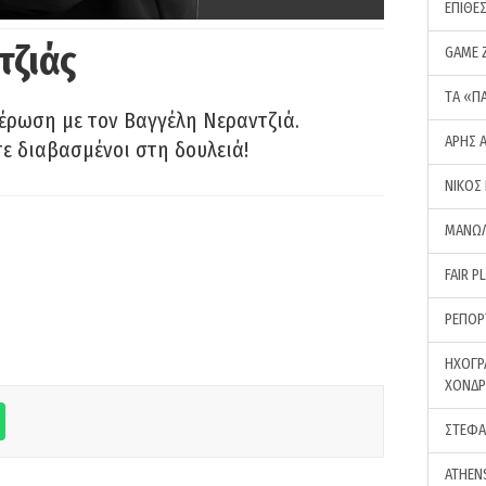
ΕΠΙΘΕ
τζιάς
GAME 
ΤA «Π
έρωση με τον Βαγγέλη Νεραντζιά.
ΑΡΗΣ 
τε διαβασμένοι στη δουλειά!
ΝΙΚΟΣ
ΜΑΝΩΛ
FAIR P
ΡΕΠΟΡ
ΗΧΟΓΡ
ΧΟΝΔ
ΣΤΕΦΑ
ATHEN