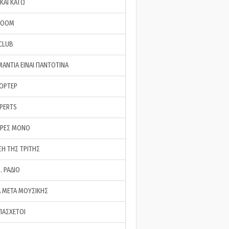
ΚΑΙ ΚΑΤΩ
ROOM
 CLUB
ΜΑΝΤΙΑ ΕΙΝΑΙ ΠΑΝΤΟΤΙΝΑ
ΠΟΡΤΕΡ
XPERTS
ΕΡΕΣ ΜΟΝΟ
ΣΗ ΤΗΣ ΤΡΙΤΗΣ
… ΡΑΔΙΟ
 ΜΕΤΑ ΜΟΥΣΙΚΗΣ
ΠΑΣΧΕΤΟΙ