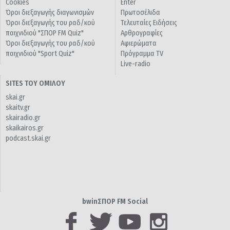
Cookies
Enter
Όροι διεξαγωγής διαγωνισμών
Πρωτοσέλιδα
Όροι διεξαγωγής του ραδ/κού
Τελευταίες Ειδήσεις
παιχνιδιού "ΣΠΟΡ FM Quiz"
Αρθρογραφίες
Όροι διεξαγωγής του ραδ/κού
Αφιερώματα
παιχνιδιού "Sport Quiz"
Πρόγραμμα TV
Live-radio
SITES ΤΟΥ ΟΜΙΛΟΥ
skai.gr
skaitv.gr
skairadio.gr
skaikairos.gr
podcast.skai.gr
bwinΣΠΟΡ FM Social