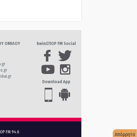
ΤΟΥ ΟΜΙΛΟΥ
bwinΣΠΟΡ FM Social
o.gr
os.gr
skai.gr
Download App
ΠΟΡ FM 94.6
Απόρρητο