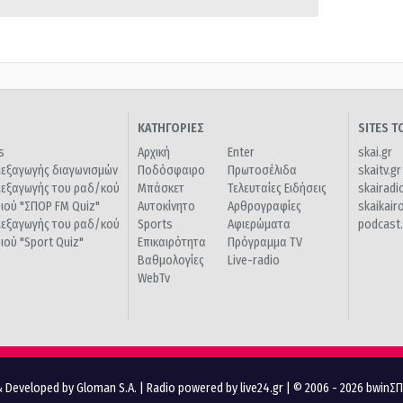
ΚΑΤΗΓΟΡΙΕΣ
SITES 
s
Αρχική
Enter
skai.gr
ιεξαγωγής διαγωνισμών
Ποδόσφαιρο
Πρωτοσέλιδα
skaitv.gr
ιεξαγωγής του ραδ/κού
Μπάσκετ
Τελευταίες Ειδήσεις
skairadi
διού "ΣΠΟΡ FM Quiz"
Αυτοκίνητο
Αρθρογραφίες
skaikair
ιεξαγωγής του ραδ/κού
Sports
Αφιερώματα
podcast.
διού "Sport Quiz"
Επικαιρότητα
Πρόγραμμα TV
Βαθμολογίες
Live-radio
WebTv
 Developed by Gloman S.A.
|
Radio powered by live24.gr
| © 2006 - 2026 bwinΣ