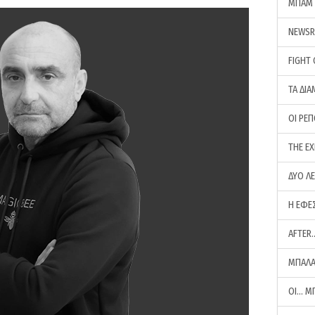
ΜΠΑΜ 
NEWS
FIGHT
ΤΑ ΔΙΑ
ΟΙ ΡΕ
THE E
ΔΥΟ Λ
Η ΕΦΕ
AFTER
ΜΠΑΛΑ
ΟΙ… Μ