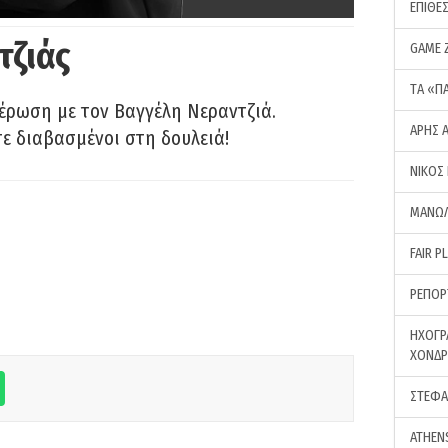
ΕΠΙΘΕ
τζιάς
GAME 
ΤA «Π
έρωση με τον Βαγγέλη Νεραντζιά.
ΑΡΗΣ 
τε διαβασμένοι στη δουλειά!
ΝΙΚΟΣ
ΜΑΝΩΛ
FAIR P
ΡΕΠΟΡ
ΗΧΟΓΡ
ΧΟΝΔ
ΣΤΕΦΑ
ATHEN