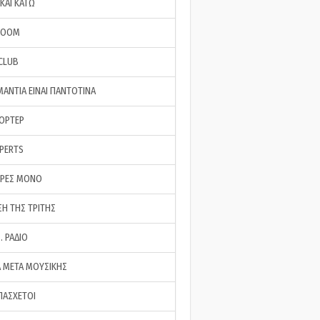
ΚΑΙ ΚΑΤΩ
ROOM
 CLUB
ΜΑΝΤΙΑ ΕΙΝΑΙ ΠΑΝΤΟΤΙΝΑ
ΠΟΡΤΕΡ
XPERTS
ΕΡΕΣ ΜΟΝΟ
ΣΗ ΤΗΣ ΤΡΙΤΗΣ
… ΡΑΔΙΟ
 ΜΕΤΑ ΜΟΥΣΙΚΗΣ
ΠΑΣΧΕΤΟΙ