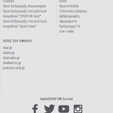
Cookies
Enter
Όροι διεξαγωγής διαγωνισμών
Πρωτοσέλιδα
Όροι διεξαγωγής του ραδ/κού
Τελευταίες Ειδήσεις
παιχνιδιού "ΣΠΟΡ FM Quiz"
Αρθρογραφίες
Όροι διεξαγωγής του ραδ/κού
Αφιερώματα
παιχνιδιού "Sport Quiz"
Πρόγραμμα TV
Live-radio
SITES ΤΟΥ ΟΜΙΛΟΥ
skai.gr
skaitv.gr
skairadio.gr
skaikairos.gr
podcast.skai.gr
bwinΣΠΟΡ FM Social