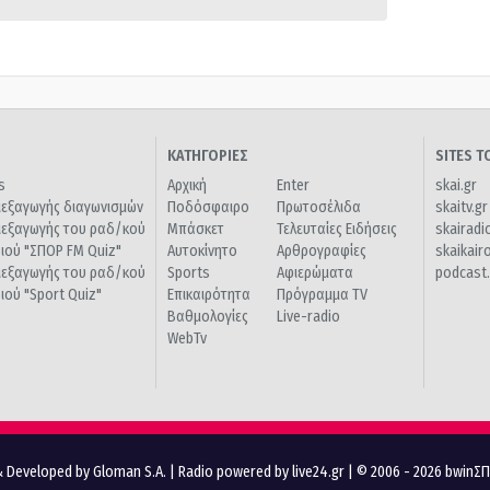
ΚΑΤΗΓΟΡΙΕΣ
SITES 
s
Αρχική
Enter
skai.gr
ιεξαγωγής διαγωνισμών
Ποδόσφαιρο
Πρωτοσέλιδα
skaitv.gr
ιεξαγωγής του ραδ/κού
Μπάσκετ
Τελευταίες Ειδήσεις
skairadi
διού "ΣΠΟΡ FM Quiz"
Αυτοκίνητο
Αρθρογραφίες
skaikair
ιεξαγωγής του ραδ/κού
Sports
Αφιερώματα
podcast.
διού "Sport Quiz"
Επικαιρότητα
Πρόγραμμα TV
Βαθμολογίες
Live-radio
WebTv
 Developed by Gloman S.A.
|
Radio powered by live24.gr
| © 2006 - 2026 bwinΣ