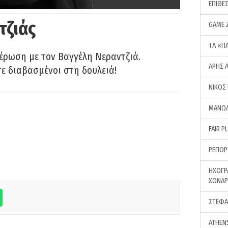
ΕΠΙΘΕ
τζιάς
GAME 
ΤA «Π
έρωση με τον Βαγγέλη Νεραντζιά.
ΑΡΗΣ 
τε διαβασμένοι στη δουλειά!
ΝΙΚΟΣ
ΜΑΝΩΛ
FAIR P
ΡΕΠΟΡ
ΗΧΟΓΡ
ΧΟΝΔ
ΣΤΕΦΑ
ATHEN