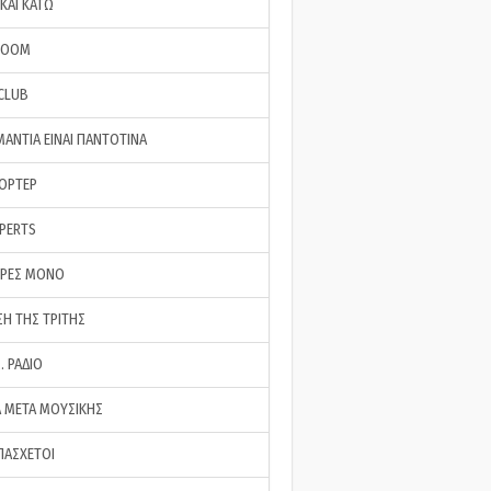
ΚΑΙ ΚΑΤΩ
ROOM
 CLUB
ΜΑΝΤΙΑ ΕΙΝΑΙ ΠΑΝΤΟΤΙΝΑ
ΠΟΡΤΕΡ
XPERTS
ΕΡΕΣ ΜΟΝΟ
ΣΗ ΤΗΣ ΤΡΙΤΗΣ
… ΡΑΔΙΟ
 ΜΕΤΑ ΜΟΥΣΙΚΗΣ
ΠΑΣΧΕΤΟΙ