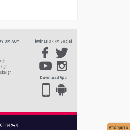
ΤΟΥ ΟΜΙΛΟΥ
bwinΣΠΟΡ FM Social
o.gr
os.gr
skai.gr
Download App
ΠΟΡ FM 94.6
Απόρρητο