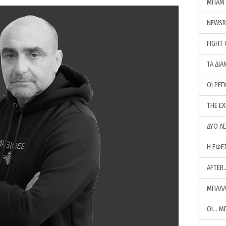
ΜΠΑΜ 
NEWS
FIGHT
ΤΑ ΔΙΑ
ΟΙ ΡΕ
THE E
ΔΥΟ Λ
Η ΕΦΕ
AFTER
ΜΠΑΛΑ
ΟΙ… Μ