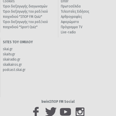
Cookies
Enter
Όροι διεξαγωγής διαγωνισμών
Πρωτοσέλιδα
Όροι διεξαγωγής του ραδ/κού
Τελευταίες Ειδήσεις
παιχνιδιού "ΣΠΟΡ FM Quiz"
Αρθρογραφίες
Όροι διεξαγωγής του ραδ/κού
Αφιερώματα
παιχνιδιού "Sport Quiz"
Πρόγραμμα TV
Live-radio
SITES ΤΟΥ ΟΜΙΛΟΥ
skai.gr
skaitv.gr
skairadio.gr
skaikairos.gr
podcast.skai.gr
bwinΣΠΟΡ FM Social