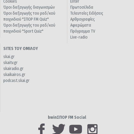
Cookies
Enter
Όροι διεξαγωγής διαγωνισμών
Πρωτοσέλιδα
Όροι διεξαγωγής του ραδ/κού
Τελευταίες Ειδήσεις
παιχνιδιού "ΣΠΟΡ FM Quiz"
Αρθρογραφίες
Όροι διεξαγωγής του ραδ/κού
Αφιερώματα
παιχνιδιού "Sport Quiz"
Πρόγραμμα TV
Live-radio
SITES ΤΟΥ ΟΜΙΛΟΥ
skai.gr
skaitv.gr
skairadio.gr
skaikairos.gr
podcast.skai.gr
bwinΣΠΟΡ FM Social