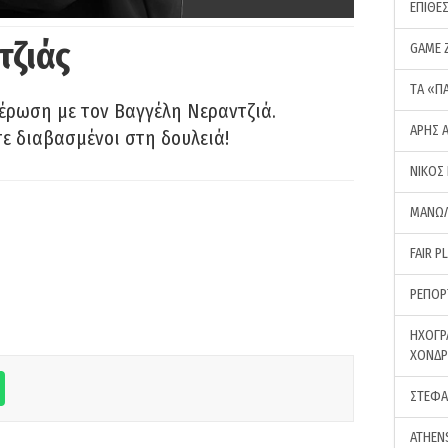
ΕΠΙΘΕ
τζιάς
GAME 
ΤA «Π
έρωση με τον Βαγγέλη Νεραντζιά.
ΑΡΗΣ 
τε διαβασμένοι στη δουλειά!
ΝΙΚΟΣ
ΜΑΝΩΛ
FAIR P
ΡΕΠΟΡ
ΗΧΟΓΡ
ΧΟΝΔ
ΣΤΕΦΑ
ATHEN