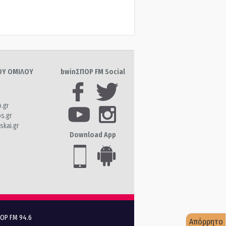
ΤΟΥ ΟΜΙΛΟΥ
bwinΣΠΟΡ FM Social
o.gr
os.gr
skai.gr
Download App
ΠΟΡ FM 94.6
Απόρρητο