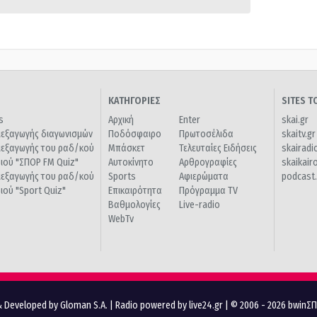
ΚΑΤΗΓΟΡΙΕΣ
SITES 
s
Αρχική
Enter
skai.gr
ιεξαγωγής διαγωνισμών
Ποδόσφαιρο
Πρωτοσέλιδα
skaitv.gr
ιεξαγωγής του ραδ/κού
Μπάσκετ
Τελευταίες Ειδήσεις
skairadi
διού "ΣΠΟΡ FM Quiz"
Αυτοκίνητο
Αρθρογραφίες
skaikair
ιεξαγωγής του ραδ/κού
Sports
Αφιερώματα
podcast.
διού "Sport Quiz"
Επικαιρότητα
Πρόγραμμα TV
Βαθμολογίες
Live-radio
WebTv
 Developed by Gloman S.A.
|
Radio powered by live24.gr
| © 2006 - 2026 bwinΣ