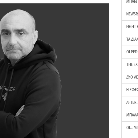
ΜΠΑΜ 
NEWS
FIGHT
ΤΑ ΔΙΑ
ΟΙ ΡΕ
THE E
ΔΥΟ Λ
Η ΕΦΕ
AFTER
ΜΠΑΛΑ
ΟΙ… Μ