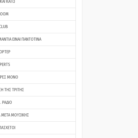
ΚΑΙ ΚΑΤΩ
ROOM
 CLUB
ΜΑΝΤΙΑ ΕΙΝΑΙ ΠΑΝΤΟΤΙΝΑ
ΠΟΡΤΕΡ
XPERTS
ΕΡΕΣ ΜΟΝΟ
ΣΗ ΤΗΣ ΤΡΙΤΗΣ
… ΡΑΔΙΟ
 ΜΕΤΑ ΜΟΥΣΙΚΗΣ
ΠΑΣΧΕΤΟΙ