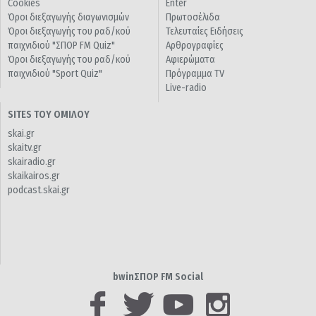
Cookies
Enter
Όροι διεξαγωγής διαγωνισμών
Πρωτοσέλιδα
Όροι διεξαγωγής του ραδ/κού
Τελευταίες Ειδήσεις
παιχνιδιού "ΣΠΟΡ FM Quiz"
Αρθρογραφίες
Όροι διεξαγωγής του ραδ/κού
Αφιερώματα
παιχνιδιού "Sport Quiz"
Πρόγραμμα TV
Live-radio
SITES ΤΟΥ ΟΜΙΛΟΥ
skai.gr
skaitv.gr
skairadio.gr
skaikairos.gr
podcast.skai.gr
bwinΣΠΟΡ FM Social