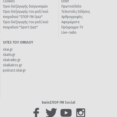
Cookies
Enter
Όροι διεξαγωγής διαγωνισμών
Πρωτοσέλιδα
Όροι διεξαγωγής του ραδ/κού
Τελευταίες Ειδήσεις
παιχνιδιού "ΣΠΟΡ FM Quiz"
Αρθρογραφίες
Όροι διεξαγωγής του ραδ/κού
Αφιερώματα
παιχνιδιού "Sport Quiz"
Πρόγραμμα TV
Live-radio
SITES ΤΟΥ ΟΜΙΛΟΥ
skai.gr
skaitv.gr
skairadio.gr
skaikairos.gr
podcast.skai.gr
bwinΣΠΟΡ FM Social