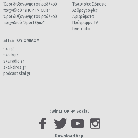
Όροι διεξαγωγής του ραδ/κού
Τελευταίες Ειδήσεις
παιχνιδιού "ΣΠΟΡ FM Quiz"
Αρθρογραφίες
Όροι διεξαγωγής του ραδ/κού
Αφιερώματα
παιχνιδιού "Sport Quiz"
Πρόγραμμα TV
Live-radio
SITES ΤΟΥ ΟΜΙΛΟΥ
skai.gr
skaitv.gr
skairadio.gr
skaikairos.gr
podcast.skai.gr
bwinΣΠΟΡ FM Social
Download App