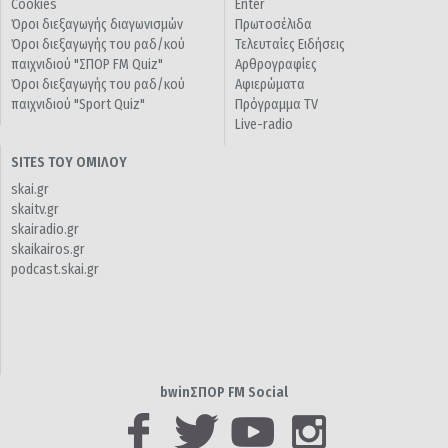
Cookies
Enter
Όροι διεξαγωγής διαγωνισμών
Πρωτοσέλιδα
Όροι διεξαγωγής του ραδ/κού
Τελευταίες Ειδήσεις
παιχνιδιού "ΣΠΟΡ FM Quiz"
Αρθρογραφίες
Όροι διεξαγωγής του ραδ/κού
Αφιερώματα
παιχνιδιού "Sport Quiz"
Πρόγραμμα TV
Live-radio
SITES ΤΟΥ ΟΜΙΛΟΥ
skai.gr
skaitv.gr
skairadio.gr
skaikairos.gr
podcast.skai.gr
bwinΣΠΟΡ FM Social