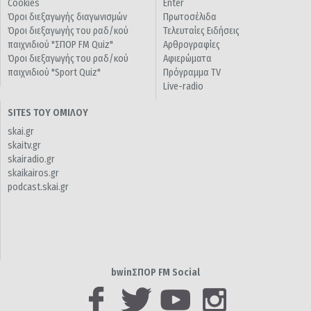
Cookies
Enter
Όροι διεξαγωγής διαγωνισμών
Πρωτοσέλιδα
Όροι διεξαγωγής του ραδ/κού
Τελευταίες Ειδήσεις
παιχνιδιού "ΣΠΟΡ FM Quiz"
Αρθρογραφίες
Όροι διεξαγωγής του ραδ/κού
Αφιερώματα
παιχνιδιού "Sport Quiz"
Πρόγραμμα TV
Live-radio
SITES ΤΟΥ ΟΜΙΛΟΥ
skai.gr
skaitv.gr
skairadio.gr
skaikairos.gr
podcast.skai.gr
bwinΣΠΟΡ FM Social