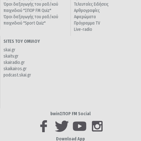
Όροι διεξαγωγής του ραδ/κού
Τελευταίες Ειδήσεις
παιχνιδιού "ΣΠΟΡ FM Quiz"
Αρθρογραφίες
Όροι διεξαγωγής του ραδ/κού
Αφιερώματα
παιχνιδιού "Sport Quiz"
Πρόγραμμα TV
Live-radio
SITES ΤΟΥ ΟΜΙΛΟΥ
skai.gr
skaitv.gr
skairadio.gr
skaikairos.gr
podcast.skai.gr
bwinΣΠΟΡ FM Social
Download App