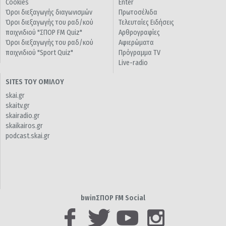
Cookies
Enter
Όροι διεξαγωγής διαγωνισμών
Πρωτοσέλιδα
Όροι διεξαγωγής του ραδ/κού
Τελευταίες Ειδήσεις
παιχνιδιού "ΣΠΟΡ FM Quiz"
Αρθρογραφίες
Όροι διεξαγωγής του ραδ/κού
Αφιερώματα
παιχνιδιού "Sport Quiz"
Πρόγραμμα TV
Live-radio
SITES ΤΟΥ ΟΜΙΛΟΥ
skai.gr
skaitv.gr
skairadio.gr
skaikairos.gr
podcast.skai.gr
bwinΣΠΟΡ FM Social