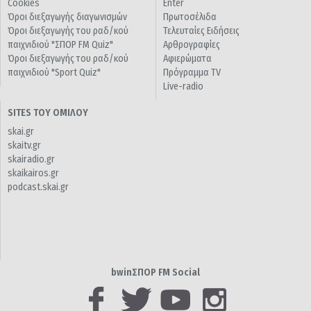
Cookies
Enter
Όροι διεξαγωγής διαγωνισμών
Πρωτοσέλιδα
Όροι διεξαγωγής του ραδ/κού
Τελευταίες Ειδήσεις
παιχνιδιού "ΣΠΟΡ FM Quiz"
Αρθρογραφίες
Όροι διεξαγωγής του ραδ/κού
Αφιερώματα
παιχνιδιού "Sport Quiz"
Πρόγραμμα TV
Live-radio
SITES ΤΟΥ ΟΜΙΛΟΥ
skai.gr
skaitv.gr
skairadio.gr
skaikairos.gr
podcast.skai.gr
bwinΣΠΟΡ FM Social