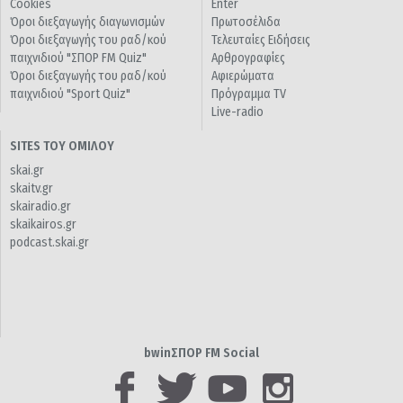
Cookies
Enter
Όροι διεξαγωγής διαγωνισμών
Πρωτοσέλιδα
Όροι διεξαγωγής του ραδ/κού
Τελευταίες Ειδήσεις
παιχνιδιού "ΣΠΟΡ FM Quiz"
Αρθρογραφίες
Όροι διεξαγωγής του ραδ/κού
Αφιερώματα
παιχνιδιού "Sport Quiz"
Πρόγραμμα TV
Live-radio
SITES ΤΟΥ ΟΜΙΛΟΥ
skai.gr
skaitv.gr
skairadio.gr
skaikairos.gr
podcast.skai.gr
bwinΣΠΟΡ FM Social