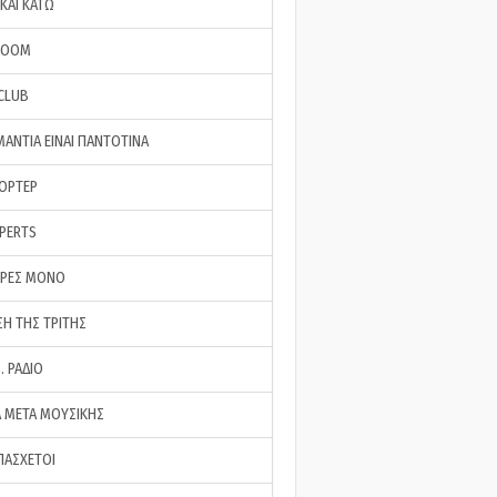
ΚΑΙ ΚΑΤΩ
ROOM
 CLUB
ΜΑΝΤΙΑ ΕΙΝΑΙ ΠΑΝΤΟΤΙΝΑ
ΠΟΡΤΕΡ
XPERTS
ΕΡΕΣ ΜΟΝΟ
ΣΗ ΤΗΣ ΤΡΙΤΗΣ
… ΡΑΔΙΟ
 ΜΕΤΑ ΜΟΥΣΙΚΗΣ
ΠΑΣΧΕΤΟΙ