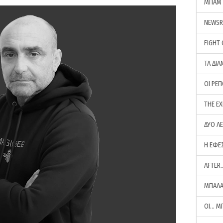
ΜΠΑΜ 
NEWS
FIGHT
ΤΑ ΔΙΑ
ΟΙ ΡΕ
THE E
ΔΥΟ Λ
Η ΕΦΕ
AFTER
ΜΠΑΛΑ
ΟΙ… Μ