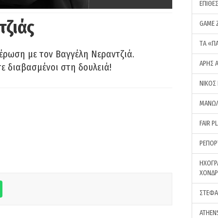
ΕΠΙΘΕ
τζιάς
GAME 
ΤA «Π
έρωση με τον Βαγγέλη Νεραντζιά.
ΑΡΗΣ 
τε διαβασμένοι στη δουλειά!
ΝΙΚΟΣ
ΜΑΝΩΛ
FAIR P
ΡΕΠΟΡ
ΗΧΟΓΡ
ΧΟΝΔ
ΣΤΕΦΑ
ATHEN