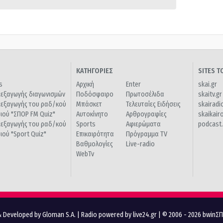
ΚΑΤΗΓΟΡΙΕΣ
SITES 
s
Αρχική
Enter
skai.gr
ιεξαγωγής διαγωνισμών
Ποδόσφαιρο
Πρωτοσέλιδα
skaitv.gr
ιεξαγωγής του ραδ/κού
Μπάσκετ
Τελευταίες Ειδήσεις
skairadi
διού "ΣΠΟΡ FM Quiz"
Αυτοκίνητο
Αρθρογραφίες
skaikair
ιεξαγωγής του ραδ/κού
Sports
Αφιερώματα
podcast.
διού "Sport Quiz"
Επικαιρότητα
Πρόγραμμα TV
Βαθμολογίες
Live-radio
WebTv
 Developed by Gloman S.A.
|
Radio powered by live24.gr
| © 2006 - 2026 bwinΣ