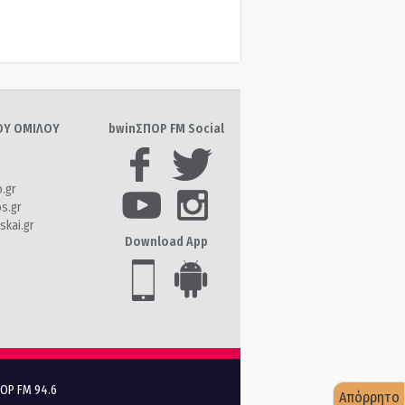
ΤΟΥ ΟΜΙΛΟΥ
bwinΣΠΟΡ FM Social
o.gr
os.gr
skai.gr
Download App
ΠΟΡ FM 94.6
Απόρρητο