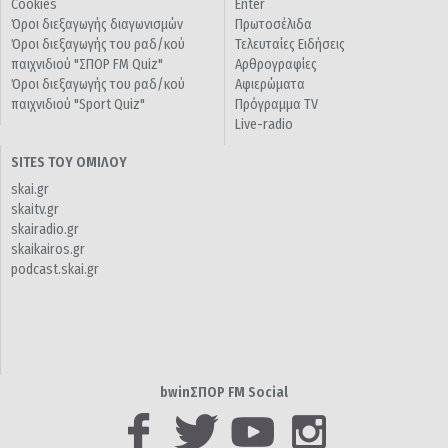
Cookies
Enter
Όροι διεξαγωγής διαγωνισμών
Πρωτοσέλιδα
Όροι διεξαγωγής του ραδ/κού
Τελευταίες Ειδήσεις
παιχνιδιού "ΣΠΟΡ FM Quiz"
Αρθρογραφίες
Όροι διεξαγωγής του ραδ/κού
Αφιερώματα
παιχνιδιού "Sport Quiz"
Πρόγραμμα TV
Live-radio
SITES ΤΟΥ ΟΜΙΛΟΥ
skai.gr
skaitv.gr
skairadio.gr
skaikairos.gr
podcast.skai.gr
bwinΣΠΟΡ FM Social